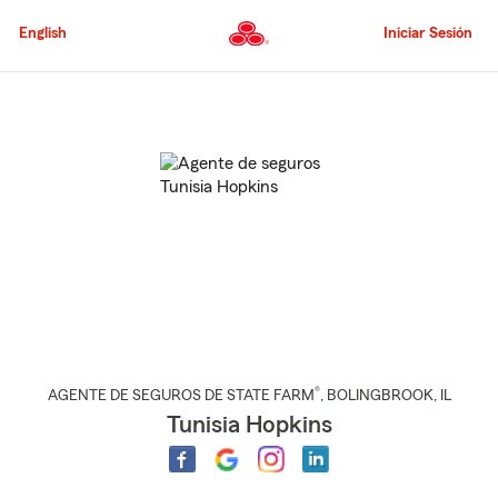
Pasar
al
English
Iniciar Sesión
contenido
principal
Comienzo
del
contenido
principal
®
AGENTE DE SEGUROS DE STATE FARM
,
BOLINGBROOK
, IL
Tunisia Hopkins