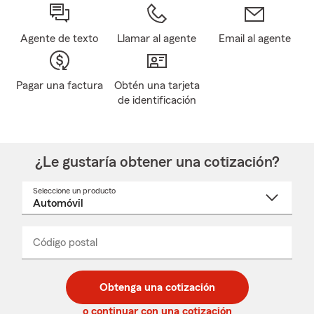
Agente de texto
Llamar al agente
Email al agente
Pagar una factura
Obtén una tarjeta
de identificación
¿Le gustaría obtener una cotización?
Seleccione un producto
Seleccione
un
nombre
de
producto
del
Código postal
Ingresa
Ingresa
_____
menú
un
un
desplegable
código
código
postal
postal
Obtenga una cotización
de
de
5
5
o continuar con una cotización