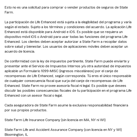
Esto no es una solicitud para comprar o vender productos de seguros de State
Farm.
La participación de Life Enhanced está sujeta a la elegibilidad del programa y varía
según el estado. Sujeto a los términos y condiciones del acuerdo. La aplicación Life
Enhanced está disponible para Android e iOS. Es posible que se requiera un
dispositivo móvil iOS o Android para usar todas las funciones del programa Life
Enhanced. Los clientes deben aceptar autorizar a State Farm a recopilar datos
sobre salud y bienestar. Los usuarios de aplicaciones móviles deben aceptar un
acuerdo de licencia.
De conformidad con la ley de impuestos pertinente, State Farm puede enviarte y
presentar ante el Servicio de Impuestos Internos y/u otra autoridad de impuestos
aplicable un Formulario 1099-MISC (ingresos misceláneos) por el canje de
recompensas de Life Enhanced, según corresponda. Tú eres el único responsable
de cualquier consecuencia fiscal que surja del canje de recompensas de Life
Enhanced. State Farm no provee asesoría fiscal ni legal. Es posible que desees
discutir las posibles consecuencias fiscales de tu participación en el programa Life
Enhanced con un asesor fiscal o legal.
Cada aseguradora de State Farm asume la exclusiva responsabilidad financiera
por sus propios productos.
State Farm Life Insurance Company (sin licencia en MA, NY ni WI)
State Farm Life and Accident Assurance Company (con licencia en NY y WI)
Bloomington, IL