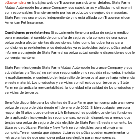
póliza completa
en la página web de Trupanion para obtener detalles. State Farm
Mutual Automobile Insurance Company, sus subsidiarias y afiliadas no ofrecen ni
son responsables financieramente por los productos de seguro de mascotas.
State Farm es una entidad independiente y no está afiliada con Trupanion ni con
American Pet Insurance.
Condiciones preexistentes:
Si actualmente tiene una póliza de seguro médico
para mascotas, el cambio de compañía de seguros o la compra de una nueva
póliza podría afectar ciertas disposiciones, tales como las coberturas para
condiciones preexistentes o los deducibles ya establecidos bajo su póliza actual.
Informe a su agente de State Farm si su póliza actual contiene disposiciones que le
convenga mantener.
State Farm (incluyendo State Farm Mutual Automobile Insurance Company y sus
subsidiarias y afiliadas) no se hace responsable y no respalda ni aprueba, implícita
ni explícitamente, el contenido de ningún sitio de terceros al que se haga referencia
en este material. Los productos y servicios son ofrecidos por terceros y State
Farm no garantiza la mercantabilidad, la idoneidad ni la calidad de los productos y
servicios de terceros.
Beneficio disponible para los clientes de State Farm que han comprado una nueva
póliza de seguro de vida desde el 1 de enero de 2022. Si bien cualquier persona
mayor de 18 años puede unirse a Life Enhanced, es posible que ciertas funciones
de la aplicación, incluyendo las recompensas, no estén disponibles a menos que
tengas una póliza de seguro de vida elegible de State Farm.En este momento, los
titulares de póliza en Florida y New York no son elegibles para el programa
completo.Ten en cuenta que algunos titulares de póliza pueden experimentar un
retraso antes de que una nueva póliza sea elegible para recompensas.